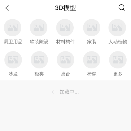
3D模型
厨卫用品
软装陈设
材料构件
家装
人动植物
沙发
柜类
桌台
椅凳
更多
加载中...