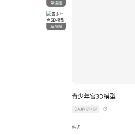
草渲图
草渲图
青少年宫3D模型
ID
AJI9171404
格式